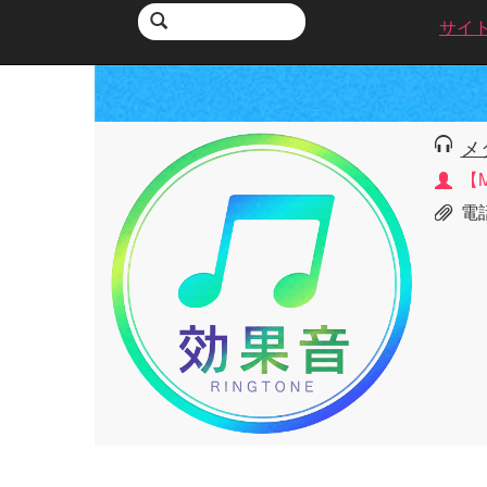
サイ
メ
【
電