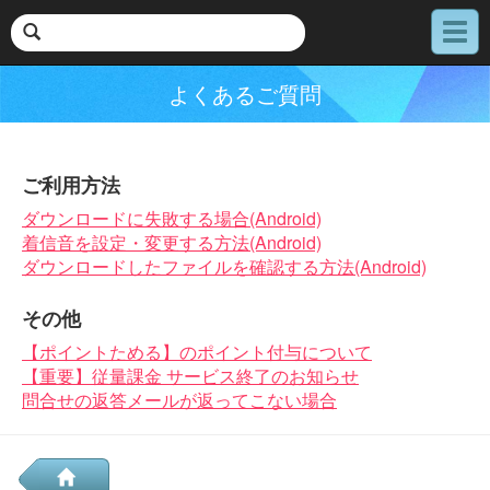
メ
ニ
ュ
よくあるご質問
ー
ご利用方法
ダウンロードに失敗する場合(Android)
着信音を設定・変更する方法(Android)
ダウンロードしたファイルを確認する方法(Android)
その他
【ポイントためる】のポイント付与について
【重要】従量課金 サービス終了のお知らせ
問合せの返答メールが返ってこない場合