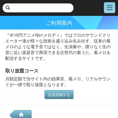
メ
ニ
ュ
ご利用案内
ー
『＠15円アニメNo1メロディ』ではプロのサウンドクリ
エーター達が様々な技術を盛り込み生み出す、従来の着
メロのような電子音ではなく、生演奏や、限りなく生の
音に近い楽器音で再現できる次世代の着うた、着メロを
配信するサイトです。
取り放題コース
月額定額で当サイト内の効果音、着メロ、リアルサウン
ドが一律で取り放題となります。
会員登録する